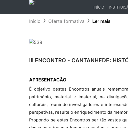
INÍCIO
INSTITUIÇ
(CURRENT)
Início
Oferta formativa
Ler mais
III ENCONTRO - CANTANHEDE: HIST
APRESENTAÇÃO
É objetivo destes Encontros anuais rememor
património, material e imaterial, na divulgaç
culturais, reunindo investigadores e interessa
perspetivas, resulte o enriquecimento da memóri
Propondo-se estes Encontros ser tão vastos qua
das suas origens a tempos recentes, alarga-se