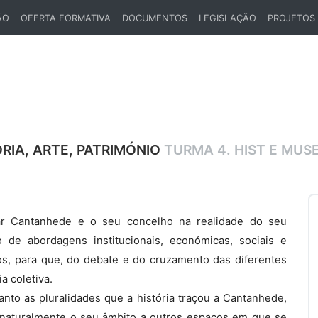
ÃO
OFERTA FORMATIVA
DOCUMENTOS
LEGISLAÇÃO
PROJETOS
ÓRIA, ARTE, PATRIMÓNIO
TURMA 4. HIST E MUS
ar Cantanhede e o seu concelho na realidade do seu
ão de abordagens institucionais, económicas, sociais e
dos, para que, do debate e do cruzamento das diferentes
a coletiva.
nto as pluralidades que a história traçou a Cantanhede,
 naturalmente o seu âmbito a outros espaços em que se